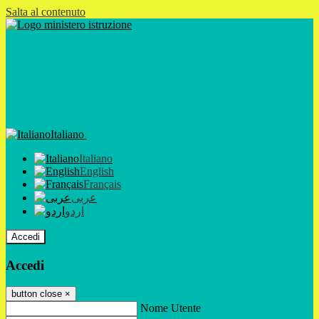
Salta al contenuto
Italiano
Italiano
English
Français
عربى
اردو
Accedi
Accedi
button close
×
Nome Utente