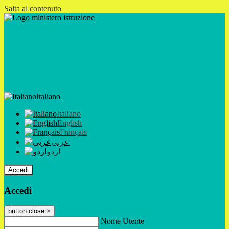
Salta al contenuto
Italiano
Italiano
English
Français
عربى
اردو
Accedi
Accedi
button close
×
Nome Utente