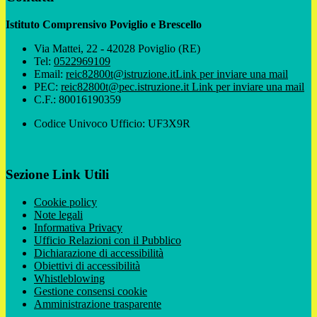
Istituto Comprensivo Poviglio e Brescello
Via Mattei, 22 - 42028 Poviglio (RE)
Tel:
0522969109
Email:
reic82800t@istruzione.it
Link per inviare una mail
PEC:
reic82800t@pec.istruzione.it
Link per inviare una mail
C.F.: 80016190359
Codice Univoco Ufficio: UF3X9R
Sezione Link Utili
Cookie policy
Note legali
Informativa Privacy
Ufficio Relazioni con il Pubblico
Dichiarazione di accessibilità
Obiettivi di accessibilità
Whistleblowing
Gestione consensi cookie
Amministrazione trasparente