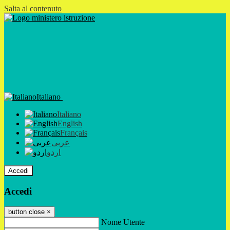
Salta al contenuto
Italiano
Italiano
English
Français
عربى
اردو
Accedi
Accedi
button close
×
Nome Utente