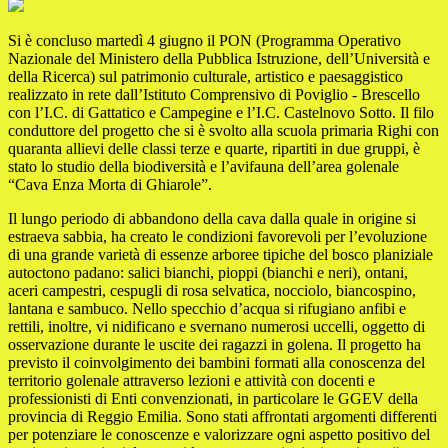
Si è concluso martedì 4 giugno il PON (Programma Operativo
Nazionale del Ministero della Pubblica Istruzione, dell’Università e
della Ricerca) sul patrimonio culturale, artistico e paesaggistico
realizzato in rete dall’Istituto Comprensivo di Poviglio - Brescello
con l’I.C. di Gattatico e Campegine e l’I.C. Castelnovo Sotto. Il filo
conduttore del progetto che si è svolto alla scuola primaria Righi con
quaranta allievi delle classi terze e quarte, ripartiti in due gruppi, è
stato lo studio della biodiversità e l’avifauna dell’area golenale
“Cava Enza Morta di Ghiarole”.
Il lungo periodo di abbandono della cava dalla quale in origine si
estraeva sabbia, ha creato le condizioni favorevoli per l’evoluzione
di una grande varietà di essenze arboree tipiche del bosco planiziale
autoctono padano: salici bianchi, pioppi (bianchi e neri), ontani,
aceri campestri, cespugli di rosa selvatica, nocciolo, biancospino,
lantana e sambuco. Nello specchio d’acqua si rifugiano anfibi e
rettili, inoltre, vi nidificano e svernano numerosi uccelli, oggetto di
osservazione durante le uscite dei ragazzi in golena. Il progetto ha
previsto il coinvolgimento dei bambini formati alla conoscenza del
territorio golenale attraverso lezioni e attività con docenti e
professionisti di Enti convenzionati, in particolare le GGEV della
provincia di Reggio Emilia. Sono stati affrontati argomenti differenti
per potenziare le conoscenze e valorizzare ogni aspetto positivo del