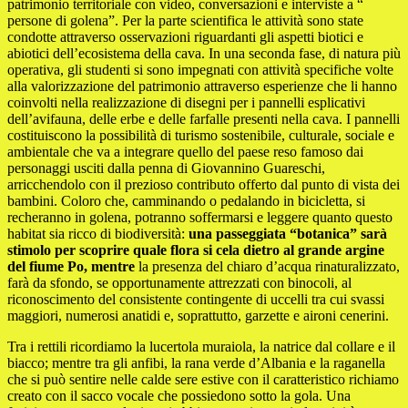
patrimonio territoriale con video, conversazioni e interviste a “
persone di golena”. Per la parte scientifica le attività sono state
condotte attraverso osservazioni riguardanti gli aspetti biotici e
abiotici dell’ecosistema della cava. In una seconda fase, di natura più
operativa, gli studenti si sono impegnati con attività specifiche volte
alla valorizzazione del patrimonio attraverso esperienze che li hanno
coinvolti nella realizzazione di disegni per i pannelli esplicativi
dell’avifauna, delle erbe e delle farfalle presenti nella cava. I pannelli
costituiscono la possibilità di turismo sostenibile, culturale, sociale e
ambientale che va a integrare quello del paese reso famoso dai
personaggi usciti dalla penna di Giovannino Guareschi,
arricchendolo con il prezioso contributo offerto dal punto di vista dei
bambini. Coloro che, camminando o pedalando in bicicletta, si
recheranno in golena, potranno soffermarsi e leggere quanto questo
habitat sia ricco di biodiversità:
una passeggiata “botanica” sarà
stimolo per scoprire quale flora si cela dietro al grande argine
del fiume Po, mentre
la presenza del chiaro d’acqua rinaturalizzato,
farà da sfondo, se opportunamente attrezzati con binocoli, al
riconoscimento del consistente contingente di uccelli tra cui svassi
maggiori, numerosi anatidi e, soprattutto, garzette e aironi cenerini.
Tra i rettili ricordiamo la lucertola muraiola, la natrice dal collare e il
biacco; mentre tra gli anfibi, la rana verde d’Albania e la raganella
che si può sentire nelle calde sere estive con il caratteristico richiamo
creato con il sacco vocale che possiedono sotto la gola. Una