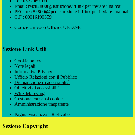
Tel:
0522969109
Email:
reic82800t@istruzione.it
Link per inviare una mail
PEC:
reic82800t@pec.istruzione.it
Link per inviare una mail
C.F.: 80016190359
Codice Univoco Ufficio: UF3X9R
Sezione Link Utili
Cookie policy
Note legali
Informativa Privacy
Ufficio Relazioni con il Pubblico
Dichiarazione di accessibilità
Obiettivi di accessibilità
Whistleblowing
Gestione consensi cookie
Amministrazione trasparente
Pagina visualizzata
854
volte
Sezione Copyright