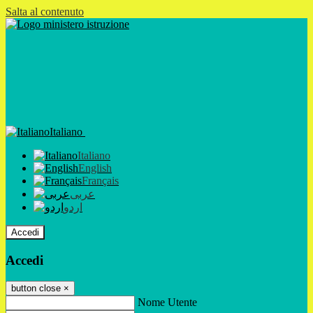
Salta al contenuto
Italiano
Italiano
English
Français
عربى
اردو
Accedi
Accedi
button close
×
Nome Utente