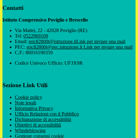
Contatti
Istituto Comprensivo Poviglio e Brescello
Via Mattei, 22 - 42028 Poviglio (RE)
Tel:
0522969109
Email:
reic82800t@istruzione.it
Link per inviare una mail
PEC:
reic82800t@pec.istruzione.it
Link per inviare una mail
C.F.: 80016190359
Codice Univoco Ufficio: UF3X9R
Sezione Link Utili
Cookie policy
Note legali
Informativa Privacy
Ufficio Relazioni con il Pubblico
Dichiarazione di accessibilità
Obiettivi di accessibilità
Whistleblowing
Gestione consensi cookie