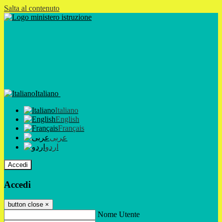
Salta al contenuto
Italiano
Italiano
English
Français
عربى
اردو
Accedi
Accedi
button close
×
Nome Utente