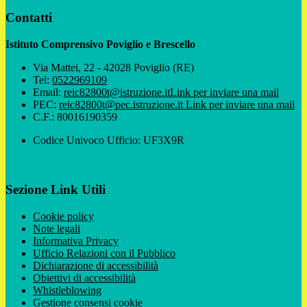
Contatti
Istituto Comprensivo Poviglio e Brescello
Via Mattei, 22 - 42028 Poviglio (RE)
Tel:
0522969109
Email:
reic82800t@istruzione.it
Link per inviare una mail
PEC:
reic82800t@pec.istruzione.it
Link per inviare una mail
C.F.: 80016190359
Codice Univoco Ufficio: UF3X9R
Sezione Link Utili
Cookie policy
Note legali
Informativa Privacy
Ufficio Relazioni con il Pubblico
Dichiarazione di accessibilità
Obiettivi di accessibilità
Whistleblowing
Gestione consensi cookie