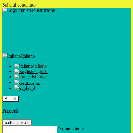
Salta al contenuto
Italiano
Italiano
English
Français
عربى
اردو
Accedi
Accedi
button close
×
Nome Utente