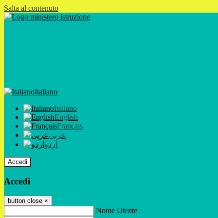
Salta al contenuto
Italiano
Italiano
English
Français
عربى
اردو
Accedi
Accedi
button close
×
Nome Utente