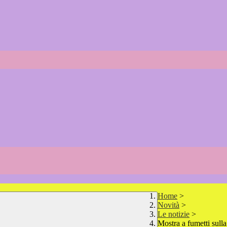
Home
>
Novità
>
Le notizie
>
Mostra a fumetti sull