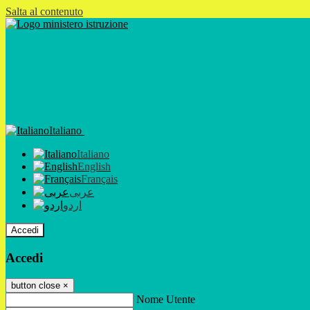
Salta al contenuto
Italiano
Italiano
English
Français
عربى
اردو
Accedi
Accedi
button close
×
Nome Utente