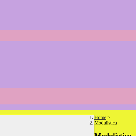
Home
>
Modulistica
Modulistica