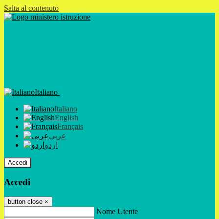
Salta al contenuto
Italiano
Italiano
English
Français
عربى
اردو
Accedi
Accedi
button close
×
Nome Utente