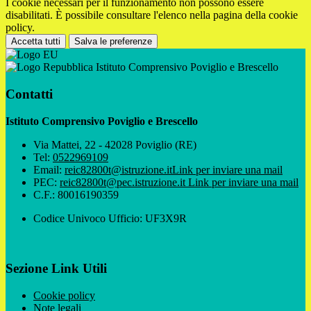
I cookie necessari per il funzionamento non possono essere
disabilitati. È possibile consultare l'elenco nella pagina della cookie
policy.
Accetta tutti
Salva le preferenze
Istituto Comprensivo Poviglio e Brescello
Contatti
Istituto Comprensivo Poviglio e Brescello
Via Mattei, 22 - 42028 Poviglio (RE)
Tel:
0522969109
Email:
reic82800t@istruzione.it
Link per inviare una mail
PEC:
reic82800t@pec.istruzione.it
Link per inviare una mail
C.F.: 80016190359
Codice Univoco Ufficio: UF3X9R
Sezione Link Utili
Cookie policy
Note legali