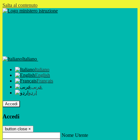
Salta al contenuto
Italiano
Italiano
English
Français
عربى
اردو
Accedi
Accedi
button close
×
Nome Utente