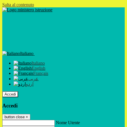
Salta al contenuto
Italiano
Italiano
English
Français
عربى
اردو
Accedi
Accedi
button close
×
Nome Utente