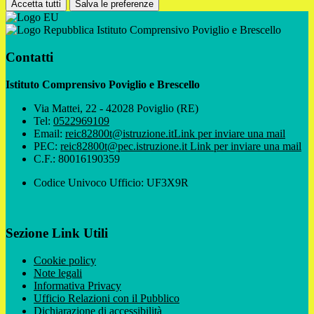
Accetta tutti
Salva le preferenze
Istituto Comprensivo Poviglio e Brescello
Contatti
Istituto Comprensivo Poviglio e Brescello
Via Mattei, 22 - 42028 Poviglio (RE)
Tel:
0522969109
Email:
reic82800t@istruzione.it
Link per inviare una mail
PEC:
reic82800t@pec.istruzione.it
Link per inviare una mail
C.F.: 80016190359
Codice Univoco Ufficio: UF3X9R
Sezione Link Utili
Cookie policy
Note legali
Informativa Privacy
Ufficio Relazioni con il Pubblico
Dichiarazione di accessibilità