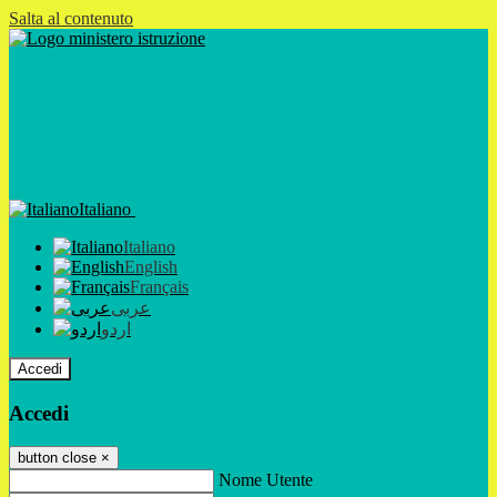
Salta al contenuto
Italiano
Italiano
English
Français
عربى
اردو
Accedi
Accedi
button close
×
Nome Utente