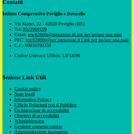
Contatti
Istituto Comprensivo Poviglio e Brescello
Via Mattei, 22 - 42028 Poviglio (RE)
Tel:
0522969109
Email:
reic82800t@istruzione.it
Link per inviare una mail
PEC:
reic82800t@pec.istruzione.it
Link per inviare una mail
C.F.: 80016190359
Codice Univoco Ufficio: UF3X9R
Sezione Link Utili
Cookie policy
Note legali
Informativa Privacy
Ufficio Relazioni con il Pubblico
Dichiarazione di accessibilità
Obiettivi di accessibilità
Whistleblowing
Gestione consensi cookie
Amministrazione trasparente