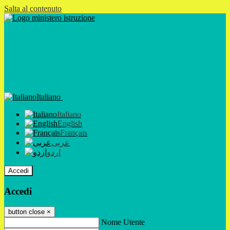
Salta al contenuto
Italiano
Italiano
English
Français
عربى
اردو
Accedi
Accedi
button close
×
Nome Utente