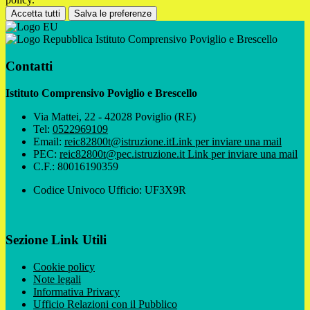
Accetta tutti
Salva le preferenze
Istituto Comprensivo Poviglio e Brescello
Contatti
Istituto Comprensivo Poviglio e Brescello
Via Mattei, 22 - 42028 Poviglio (RE)
Tel:
0522969109
Email:
reic82800t@istruzione.it
Link per inviare una mail
PEC:
reic82800t@pec.istruzione.it
Link per inviare una mail
C.F.: 80016190359
Codice Univoco Ufficio: UF3X9R
Sezione Link Utili
Cookie policy
Note legali
Informativa Privacy
Ufficio Relazioni con il Pubblico