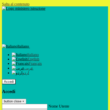
Salta al contenuto
Italiano
Italiano
English
Français
عربى
اردو
Accedi
Accedi
button close
×
Nome Utente