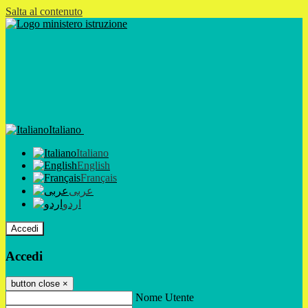
Salta al contenuto
Italiano
Italiano
English
Français
عربى
اردو
Accedi
Accedi
button close
×
Nome Utente