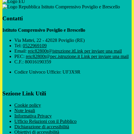
Istituto Comprensivo Poviglio e Brescello
Contatti
Istituto Comprensivo Poviglio e Brescello
Via Mattei, 22 - 42028 Poviglio (RE)
Tel:
0522969109
Email:
reic82800t@istruzione.it
Link per inviare una mail
PEC:
reic82800t@pec.istruzione.it
Link per inviare una mail
C.F.: 80016190359
Codice Univoco Ufficio: UF3X9R
Sezione Link Utili
Cookie policy
Note legali
Informativa Privacy
Ufficio Relazioni con il Pubblico
Dichiarazione di accessibilità
Obiettivi di accessibilità