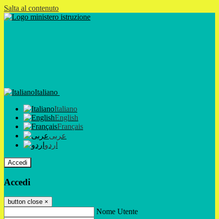
Salta al contenuto
Italiano
Italiano
English
Français
عربى
اردو
Accedi
Accedi
button close
×
Nome Utente