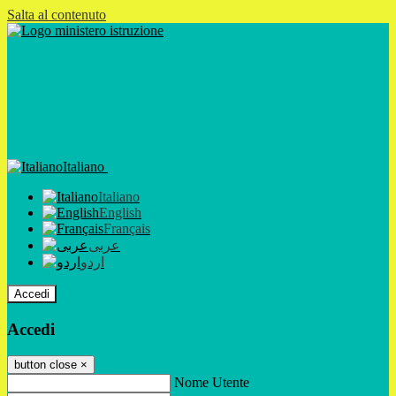
Salta al contenuto
Italiano
Italiano
English
Français
عربى
اردو
Accedi
Accedi
button close
×
Nome Utente