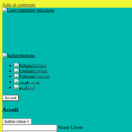
Salta al contenuto
Italiano
Italiano
English
Français
عربى
اردو
Accedi
Accedi
button close
×
Nome Utente