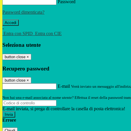
Password
Password dimenticata?
-
Entra con SPID
Entra con CIE
Seleziona utente
button close
×
Recupero password
button close
×
E-mail
Verrà inviato un messaggio all'indirizz
Non hai una e-mail associata al nome utente? Effettua il reset della password tram
E-mail inviata, si prega di controllare la casella di posta elettronica!
Errore
Chiudi