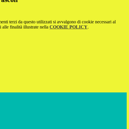
menti terzi da questo utilizzati si avvalgono di cookie necessari al
alle finalità illustrate nella
COOKIE POLICY
.