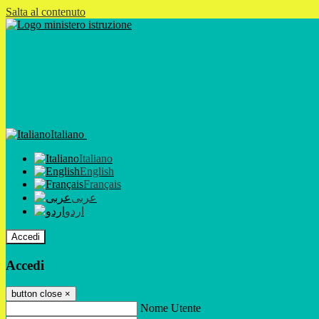
Salta al contenuto
Italiano
Italiano
English
Français
عربى
اردو
Accedi
Accedi
button close
×
Nome Utente