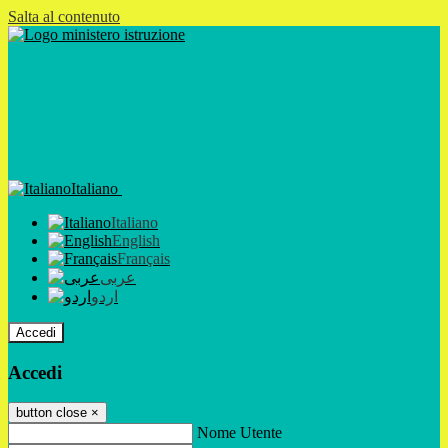
Salta al contenuto
Italiano
Italiano
English
Français
عربى
اردو
Accedi
Accedi
button close
×
Nome Utente