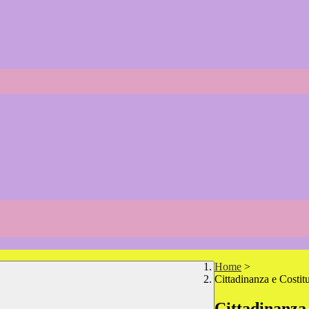
Home
>
Cittadinanza e Costit
Cittadinanza 