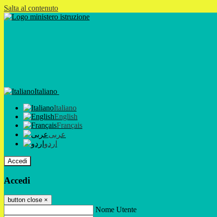
Salta al contenuto
Italiano
Italiano
English
Français
عربى
اردو
Accedi
Accedi
button close
×
Nome Utente