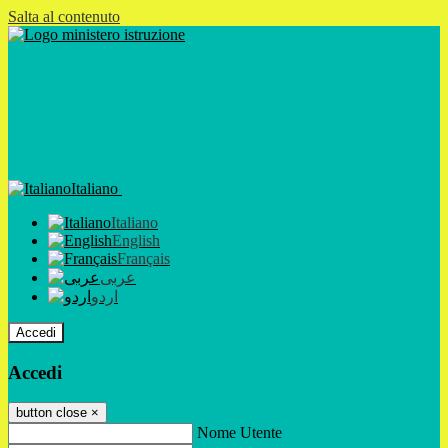
Salta al contenuto
Italiano
Italiano
English
Français
عربى
اردو
Accedi
Accedi
button close
×
Nome Utente