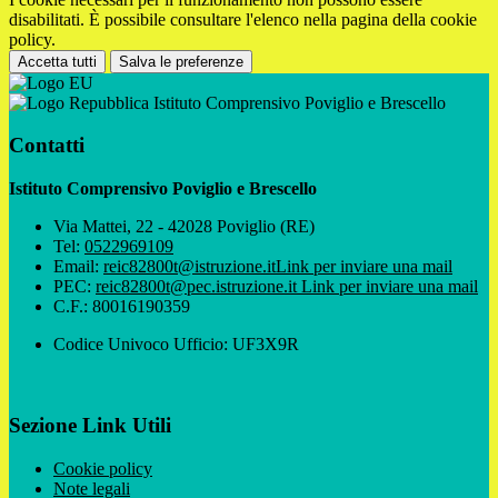
disabilitati. È possibile consultare l'elenco nella pagina della cookie
policy.
Accetta tutti
Salva le preferenze
Istituto Comprensivo Poviglio e Brescello
Contatti
Istituto Comprensivo Poviglio e Brescello
Via Mattei, 22 - 42028 Poviglio (RE)
Tel:
0522969109
Email:
reic82800t@istruzione.it
Link per inviare una mail
PEC:
reic82800t@pec.istruzione.it
Link per inviare una mail
C.F.: 80016190359
Codice Univoco Ufficio: UF3X9R
Sezione Link Utili
Cookie policy
Note legali