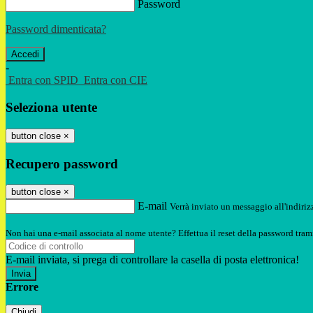
Password
Password dimenticata?
-
Entra con SPID
Entra con CIE
Seleziona utente
button close
×
Recupero password
button close
×
E-mail
Verrà inviato un messaggio all'indirizz
Non hai una e-mail associata al nome utente? Effettua il reset della password tram
E-mail inviata, si prega di controllare la casella di posta elettronica!
Errore
Chiudi