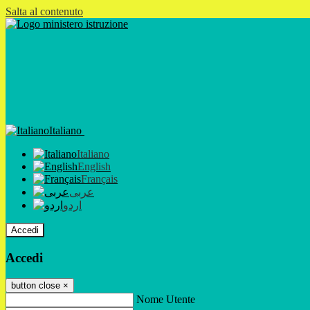
Salta al contenuto
Italiano
Italiano
English
Français
عربى
اردو
Accedi
Accedi
button close
×
Nome Utente