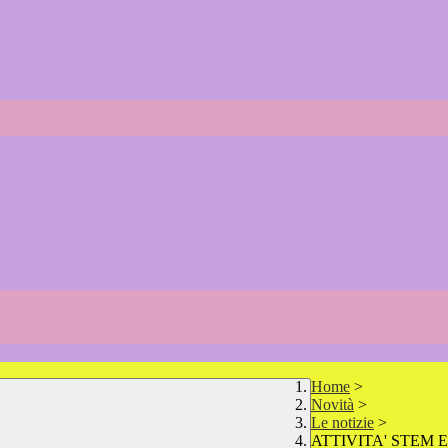
Home
>
Novità
>
Le notizie
>
ATTIVITA' STEM 