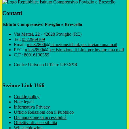
Istituto Comprensivo Poviglio e Brescello
Contatti
Istituto Comprensivo Poviglio e Brescello
Via Mattei, 22 - 42028 Poviglio (RE)
Tel:
0522969109
Email:
reic82800t@istruzione.it
Link per inviare una mail
PEC:
reic82800t@pec.istruzione.it
Link per inviare una mail
C.F.: 80016190359
Codice Univoco Ufficio: UF3X9R
Sezione Link Utili
Cookie policy
Note legali
Informativa Privacy
Ufficio Relazioni con il Pubblico
Dichiarazione di accessibilità
Obiettivi di accessibilità
Whistleblowing