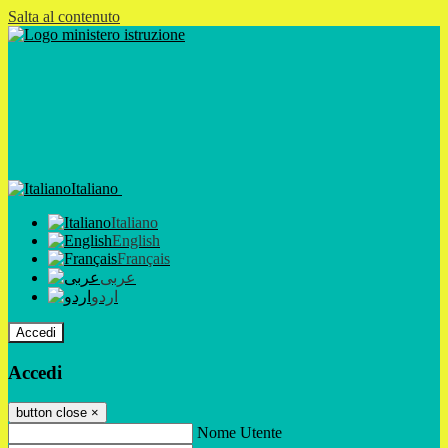
Salta al contenuto
Italiano
Italiano
English
Français
عربى
اردو
Accedi
Accedi
button close
×
Nome Utente