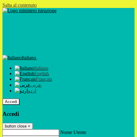
Salta al contenuto
Italiano
Italiano
English
Français
عربى
اردو
Accedi
Accedi
button close
×
Nome Utente