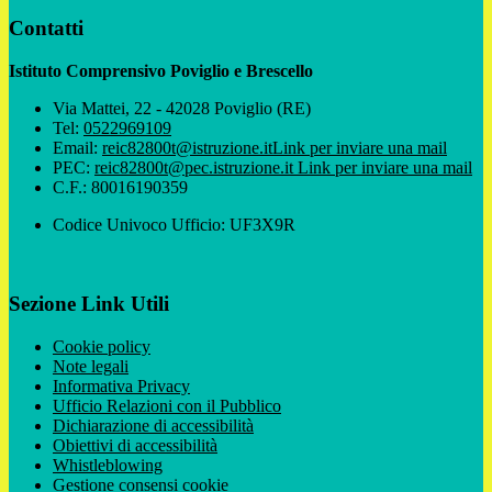
Contatti
Istituto Comprensivo Poviglio e Brescello
Via Mattei, 22 - 42028 Poviglio (RE)
Tel:
0522969109
Email:
reic82800t@istruzione.it
Link per inviare una mail
PEC:
reic82800t@pec.istruzione.it
Link per inviare una mail
C.F.: 80016190359
Codice Univoco Ufficio: UF3X9R
Sezione Link Utili
Cookie policy
Note legali
Informativa Privacy
Ufficio Relazioni con il Pubblico
Dichiarazione di accessibilità
Obiettivi di accessibilità
Whistleblowing
Gestione consensi cookie