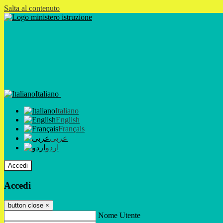
Salta al contenuto
Italiano
Italiano
English
Français
عربى
اردو
Accedi
Accedi
button close
×
Nome Utente