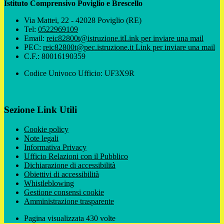
Istituto Comprensivo Poviglio e Brescello
Via Mattei, 22 - 42028 Poviglio (RE)
Tel:
0522969109
Email:
reic82800t@istruzione.it
Link per inviare una mail
PEC:
reic82800t@pec.istruzione.it
Link per inviare una mail
C.F.: 80016190359
Codice Univoco Ufficio: UF3X9R
Sezione Link Utili
Cookie policy
Note legali
Informativa Privacy
Ufficio Relazioni con il Pubblico
Dichiarazione di accessibilità
Obiettivi di accessibilità
Whistleblowing
Gestione consensi cookie
Amministrazione trasparente
Pagina visualizzata
430
volte