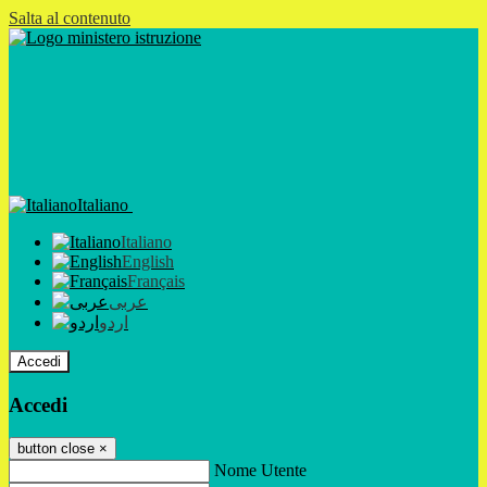
Salta al contenuto
Italiano
Italiano
English
Français
عربى
اردو
Accedi
Accedi
button close
×
Nome Utente