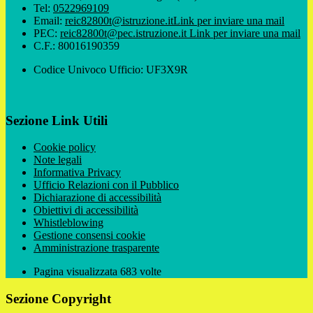
Tel:
0522969109
Email:
reic82800t@istruzione.it
Link per inviare una mail
PEC:
reic82800t@pec.istruzione.it
Link per inviare una mail
C.F.: 80016190359
Codice Univoco Ufficio: UF3X9R
Sezione Link Utili
Cookie policy
Note legali
Informativa Privacy
Ufficio Relazioni con il Pubblico
Dichiarazione di accessibilità
Obiettivi di accessibilità
Whistleblowing
Gestione consensi cookie
Amministrazione trasparente
Pagina visualizzata
683
volte
Sezione Copyright