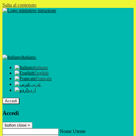
Salta al contenuto
Italiano
Italiano
English
Français
عربى
اردو
Accedi
Accedi
button close
×
Nome Utente