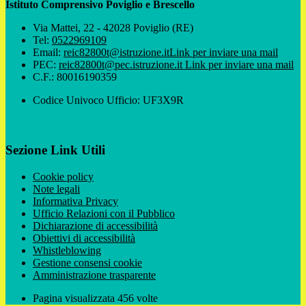
Istituto Comprensivo Poviglio e Brescello
Via Mattei, 22 - 42028 Poviglio (RE)
Tel:
0522969109
Email:
reic82800t@istruzione.it
Link per inviare una mail
PEC:
reic82800t@pec.istruzione.it
Link per inviare una mail
C.F.: 80016190359
Codice Univoco Ufficio: UF3X9R
Sezione Link Utili
Cookie policy
Note legali
Informativa Privacy
Ufficio Relazioni con il Pubblico
Dichiarazione di accessibilità
Obiettivi di accessibilità
Whistleblowing
Gestione consensi cookie
Amministrazione trasparente
Pagina visualizzata
456
volte