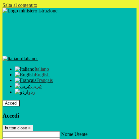
Salta al contenuto
Italiano
Italiano
English
Français
عربى
اردو
Accedi
Accedi
button close
×
Nome Utente